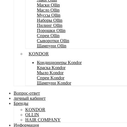
Маски Ollin
Масло Ollin
Муссы Ollin
Наборы Ollin
Пилинг Ollin
Порошки Ollin
Спреи Ollin
Сыворотки Ollin
Шампуни Ollin
KONDOR
Кондиционеры Kondor
Краска Kondor
Мыло Kondor
Спреи Kondor
Шампуни Kondor
Вопрос-ответ
личный кабинет
Бренды
KONDOR
OLLIN
HAIR COMPANY
Информация