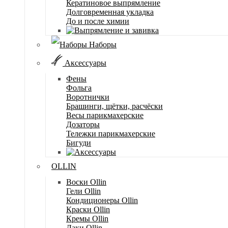
Кератиновое выпрямление
Долговременная укладка
До и после химии
Наборы
Аксессуары
Фены
Фольга
Воротнички
Брашинги, щётки, расчёски
Весы парикмахерские
Дозаторы
Тележки парикмахерские
Бигуди
OLLIN
Воски Ollin
Гели Ollin
Кондиционеры Ollin
Краски Ollin
Кремы Ollin
Лаки Ollin