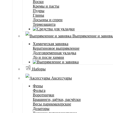
Воски
Кремы и пасты
Пудры
Глины
Лосьоны и спреи
Термозащита
Выпрямление и завивк
Химическая завивка
Кератиновое выпрямление
Долговременная укладка
До и после химии
Наборы
Аксессуары
Фены
Фольга
Воротнички
Брашинги, щётки, расчёски
Весы парикмахерские
Дозаторы