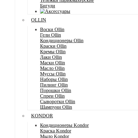
Тележки парикмахерские
Бигуди
OLLIN
Воски Ollin
Гели Ollin
Кондиционеры Ollin
Краски Ollin
Кремы Ollin
Лаки Ollin
Маски Ollin
Масло Ollin
Муссы Ollin
Наборы Ollin
Пилинг Ollin
Порошки Ollin
Спреи Ollin
Сыворотки Ollin
Шампуни Ollin
KONDOR
Кондиционеры Kondor
Краска Kondor
Мыло Kondor